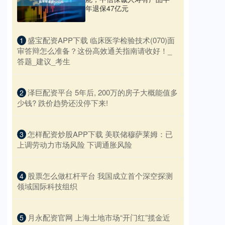
年退保47亿元
​盛宝配资APP下载 临床医学检验技术(070)面
1
审答辩怎么准备？这份高效通关指南请收好！_
答题_建议_考生
​泽巨配资平台 5年后, 200万的房子大概能值多
2
少钱? 跌价趋势还没停下来!
​怎样配资炒股APP下载 美联储穆萨莱姆：已
3
上调劳动力市场风险 下调通胀风险
​股票怎么做杠杆平台 我国成立首个深空探测
4
领域国际科技组织
​月永配资官网 上海土地市场“开门红”揽金近
5