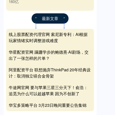
160亿
最新文章
线上股票配资代理官网 索尼新专利：AI根据
玩家情绪实时调整游戏难度
华星配资官网 蹒跚学步的鲍德熹·AI剧场，交
出了一张怎样的片单？
阿里配资平台 联想抛弃ThinkPad 20年经典设
计：取消独立镁合金骨架
牛途网官网 要与苹果三星三分天下！俞浩：
追觅为什么可以超越苹果 因为不创新了
华宝多策略平台 3月23日晚间重要公告集锦