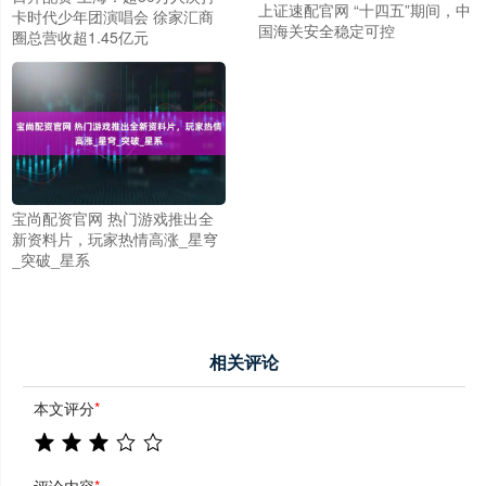
上证速配官网 “十四五”期间，中
卡时代少年团演唱会 徐家汇商
国海关安全稳定可控
圈总营收超1.45亿元
宝尚配资官网 热门游戏推出全
新资料片，玩家热情高涨_星穹
_突破_星系
相关评论
本文评分
*
评论内容
*