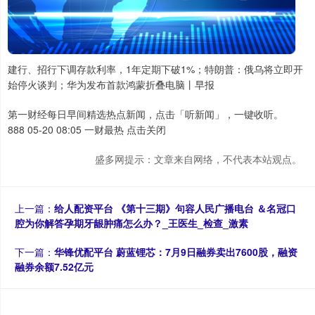
建行、招行下调存款利率，1年定期下破1%；特朗普：俄乌将立即开
始停火谈判；华为发布首款鸿蒙折叠电脑丨早报
第一财经每日早间精选热点新闻，点击「听新闻」，一键收听。
888 05-20 08:05 一财最热 点击关闭
盛多网提示：文章来自网络，不代表本站观点。
上一篇：
给人配资平台 《第十三期》句容人民广播电台 ＆名冠口
腔为你解答孕期牙龈肿痛怎么办？_王医生_检查_激素
下一篇：
华锋优配平台 蔚蓝锂芯：7月9日融券卖出7600股，融资
融券余额7.52亿元