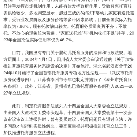
只注重发挥市场机制作用，未能有效发挥政府作用，导致普惠托育服
务供给较少。多地调查显示，超过三成的3岁以下婴幼儿家庭有送托需
求，受行业发展阶段及服务价格等多种因素影响，目前全国实际入托
率仅为7.86%，现有托位缺口较大。托育服务质量良莠不齐，不敢
托、不放心的现象较为普遍，“家庭送托难”与“机构收托不足”并存，20
23年全国托位实际使用率仅为46.7%。
目前，我国没有专门关于婴幼儿托育服务的法律和行政法规。地
方层面上，2024年1月1日，四川省人大常委会审议通过的《关于加快
推进普惠托育服务体系建设的决定》开始施行。湖北省武汉市曾于20
24年10月施行了全国首部托育服务专项地方性法规——《武汉市托育
服务促进条例》。江苏省泰州市今年也制定并施行了《泰州市托育服
务条例》。此外，江苏省、贵州省也已将托育服务条例列入2023—20
27年立法规划。
此前，制定托育服务法被列入十四届全国人大常委会立法规划，
由全国人大教科文卫委牵头起草。十四届全国人大常委会第十一次会
议审议审议上述报告时，曾有委员建议，托育问题只有通过立法，许
多问题才能得到实质性解决，要高度重视并积极推进托育立法工作，
加快推进托育服务立法进程。