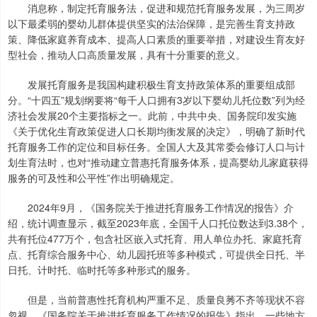
消息称，制定托育服务法，促进和规范托育服务发展，为三周岁
以下最柔弱的婴幼儿群体提供坚实的法治保障，是完善生育支持政
策、降低家庭养育成本、提高人口素质的重要举措，对建设生育友好
型社会，推动人口高质量发展，具有十分重要的意义。
发展托育服务是我国构建积极生育支持政策体系的重要组成部
分。“十四五”规划纲要将“每千人口拥有3岁以下婴幼儿托位数”列为经
济社会发展20个主要指标之一。此前，中共中央、国务院印发实施
《关于优化生育政策促进人口长期均衡发展的决定》，明确了新时代
托育服务工作的定位和目标任务。全国人大及其常委会修订人口与计
划生育法时，也对“推动建立普惠托育服务体系，提高婴幼儿家庭获得
服务的可及性和公平性”作出明确规定。
2024年9月，《国务院关于推进托育服务工作情况的报告》介
绍，统计调查显示，截至2023年底，全国千人口托位数达到3.38个，
共有托位477万个，包含社区嵌入式托育、用人单位办托、家庭托育
点、托育综合服务中心、幼儿园托班等多种模式，可提供全日托、半
日托、计时托、临时托等多种形式的服务。
但是，当前普惠性托育机构严重不足、质量良莠不齐等现状不容
忽视。《国务院关于推进托育服务工作情况的报告》指出，一些地方