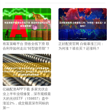
有富策略平台 营收全线下滑 联
正好配资官网 白银暴涨三问：
合利华如何走出“转型疲劳期”？
为何涨？谁在买？还涨吗？
亿融配资APP下载 多家光伏企
业上半年业绩修复，深市规模最
大的光伏ETF（159857）盘中
涨近2%，成交额居深市同标的
第一