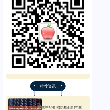
推荐资讯
洛宁配资 招商基金新任“掌