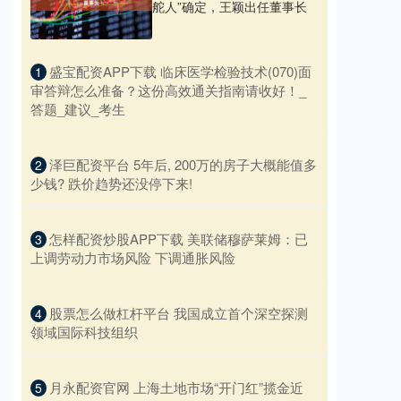
舵人”确定，王颖出任董事长
​盛宝配资APP下载 临床医学检验技术(070)面
1
审答辩怎么准备？这份高效通关指南请收好！_
答题_建议_考生
​泽巨配资平台 5年后, 200万的房子大概能值多
2
少钱? 跌价趋势还没停下来!
​怎样配资炒股APP下载 美联储穆萨莱姆：已
3
上调劳动力市场风险 下调通胀风险
​股票怎么做杠杆平台 我国成立首个深空探测
4
领域国际科技组织
​月永配资官网 上海土地市场“开门红”揽金近
5