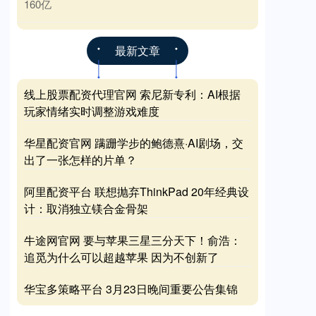
160亿
最新文章
线上股票配资代理官网 索尼新专利：AI根据
玩家情绪实时调整游戏难度
华星配资官网 蹒跚学步的鲍德熹·AI剧场，交
出了一张怎样的片单？
阿里配资平台 联想抛弃ThinkPad 20年经典设
计：取消独立镁合金骨架
牛途网官网 要与苹果三星三分天下！俞浩：
追觅为什么可以超越苹果 因为不创新了
华宝多策略平台 3月23日晚间重要公告集锦