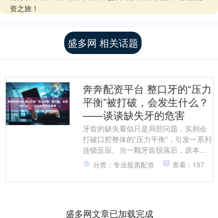
资之旅！
盛多网 相关话题
奔奔配资平台 整口牙的“压力
平衡”被打破，会发生什么？
——谈谈缺失牙的危害
牙齿的缺失看似只是局部问题，实则会
打破口腔整体的“压力平衡”，引发一系列
连锁反应。当一颗牙齿脱落后，原本均
匀分布在牙列上的咬合力会重新分配，
分类：专业股票配资
查看：157
邻牙因失去支撑开始向....
盛多网文章已加载完成