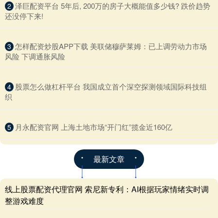
​泽巨配资平台 5年后, 200万的房子大概能值多少钱? 跌价趋势
2
还没停下来!
​怎样配资炒股APP下载 美联储穆萨莱姆：已上调劳动力市场
3
风险 下调通胀风险
​股票怎么做杠杆平台 我国成立首个深空探测领域国际科技组
4
织
​月永配资官网 上海土地市场“开门红”揽金近160亿
5
最新文章
线上股票配资代理官网 索尼新专利：AI根据玩家情绪实时调
整游戏难度