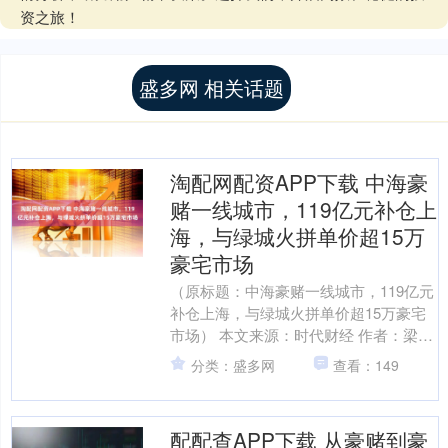
资之旅！
盛多网 相关话题
淘配网配资APP下载 中海豪
赌一线城市，119亿元补仓上
海，与绿城火拼单价超15万
豪宅市场
（原标题：中海豪赌一线城市，119亿元
补仓上海，与绿城火拼单价超15万豪宅
市场） 本文来源：时代财经 作者：梁争
誉 百亿连取沪上两子，中海继续豪赌上
分类：盛多网
查看：149
海。 7月2....
配配查APP下载 从豪赌到豪