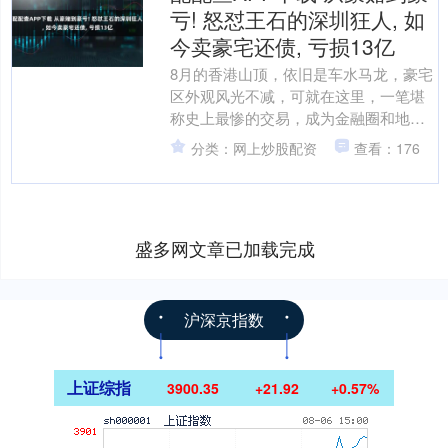
亏! 怒怼王石的深圳狂人, 如
今卖豪宅还债, 亏损13亿
8月的香港山顶，依旧是车水马龙，豪宅
区外观风光不减，可就在这里，一笔堪
称史上最惨的交易，成为金融圈和地产
圈热议的焦点。 8月20日，歌赋山道15
分类：网上炒股配资
查看：176
号以7.9亿港元....
盛多网文章已加载完成
沪深京指数
上证综指
3900.35
+21.92
+0.57%