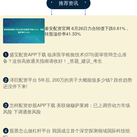
推荐资讯
秦安配资官网 6月26日力合转债下跌0.61%，
转股溢价率41.33%
​盛宝配资APP下载 临床医学检验技术(070)面审答辩怎么准
1
备？这份高效通关指南请收好！_答题_建议_考生
​泽巨配资平台 5年后, 200万的房子大概能值多少钱? 跌价趋势
2
还没停下来!
​怎样配资炒股APP下载 美联储穆萨莱姆：已上调劳动力市场
3
风险 下调通胀风险
​股票怎么做杠杆平台 我国成立首个深空探测领域国际科技组
4
织