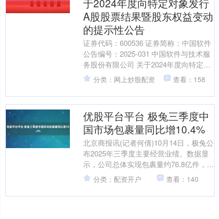
于2024年度向特定对象发行
A股股票结果暨股东权益变动
的提示性公告
证券代码：600536 证券简称：中国软件
公告编号：2025-031 中国软件与技术服
务股份有限公司 关于2024年度向特定对
象 发行A股股票结果 暨股东权益变....
分类：网上炒股配资
查看：158
优股平台平台 极兔三季度中
国市场包裹量同比增10.4%
北京商报讯(记者何倩)10月14日，极兔公
布2025年三季度主要经营业绩。数据显
示，公司总体实现包裹量约76.8亿件，同
比增长23.1%。 其中，东南亚市场业
分类：配资开户
查看：140
务....