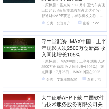
（原标题：崔东树：1-6月中国汽车实现
出口348万辆 新能源汽车占比达41%）
智通财经APP获悉，崔东树发文称，
2025年1-6月中国汽车实现出口348万
分类：配资开户
查看：122
辆，....
寻牛堂配资 IMAX中国：上半
年观影人次2500万创新高 收
入同比增长105%
（原标题：IMAX中国：上半年观影人次
2500万创新高 收入同比增长105%） 观
点网讯：7月25日，IMAX中国在2025年
上半年观影人次达2500万创纪录，....
分类：专业股票配资
查看：75
大牛证券APP下载 中国软件
与技术服务股份有限公司关