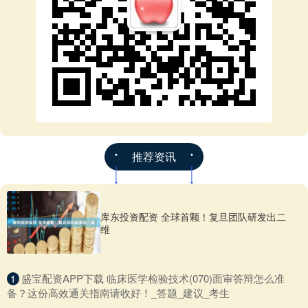
推荐资讯
库东投资配资 全球首颗！复旦团队研发出二
维
​盛宝配资APP下载 临床医学检验技术(070)面审答辩怎么准
1
备？这份高效通关指南请收好！_答题_建议_考生