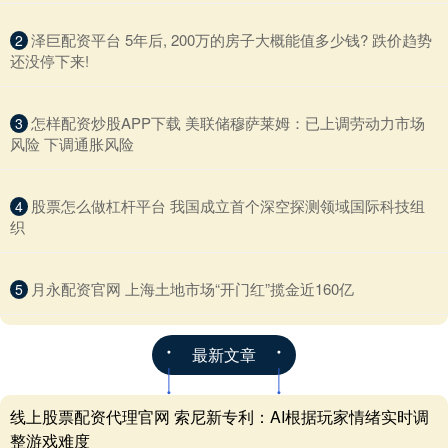
​泽巨配资平台 5年后, 200万的房子大概能值多少钱? 跌价趋势
2
还没停下来!
​怎样配资炒股APP下载 美联储穆萨莱姆：已上调劳动力市场
3
风险 下调通胀风险
​股票怎么做杠杆平台 我国成立首个深空探测领域国际科技组
4
织
​月永配资官网 上海土地市场“开门红”揽金近160亿
5
最新文章
线上股票配资代理官网 索尼新专利：AI根据玩家情绪实时调
整游戏难度