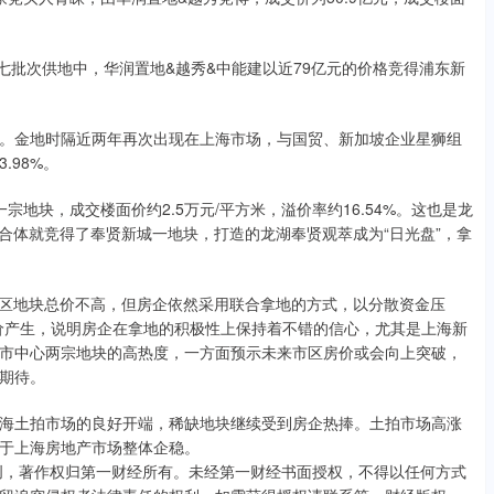
月的七批次供地中，华润置地&越秀&中能建以近79亿元的价格竞得浦东新
。金地时隔近两年再次出现在上海市场，与国贸、新加坡企业星狮组
.98%。
宗地块，成交楼面价约2.5万元/平方米，溢价率约16.54%。这也是龙
联合体就竞得了奉贤新城一地块，打造的龙湖奉贤观萃成为“日光盘”，拿
郊区地块总价不高，但房企依然采用联合拿地的方式，以分散资金压
价产生，说明房企在拿地的积极性上保持着不错的信心，尤其是上海新
市中心两宗地块的高热度，一方面预示未来市区房价或会向上突破，
期待。
海土拍市场的良好开端，稀缺地块继续受到房企热捧。土拍市场高涨
于上海房地产市场整体企稳。
创，著作权归第一财经所有。未经第一财经书面授权，不得以任何方式