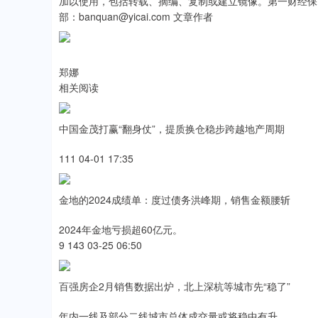
加以使用，包括转载、摘编、复制或建立镜像。第一财经保
部：banquan@yicai.com 文章作者
郑娜
相关阅读
中国金茂打赢“翻身仗”，提质换仓稳步跨越地产周期
111 04-01 17:35
金地的2024成绩单：度过债务洪峰期，销售金额腰斩
2024年金地亏损超60亿元。
9 143 03-25 06:50
百强房企2月销售数据出炉，北上深杭等城市先“稳了”
年内一线及部分二线城市总体成交量或将稳中有升。