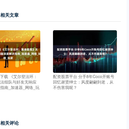
相关文章
P下载 《艾尔登法环：
配资股票平台 分手8年Coco开账号
无法组队与好友无响应
回忆谢贤绅士：风度翩翩到老，从
指南_加速器_网络_玩
不伤害我呢？
相关评论