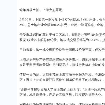
蛇年首场土拍，上海火热开场。
2月20日，上海第一批次集中供应的4幅地块成功出让，分
5%，总土地出让金额159.26亿元，金茂、华润置地、金
最受市场瞩目的莫过于虹口区地块。5家房企历经184轮竞
双竞”政策以来的总价纪录。地块成交溢价率达到38.2%，折
目前来看，这一成交楼面价位列全国楼板价第三高，仅次于2
上海易居房地产研究院副院长严跃进表示，该地块属于上海
立足于购房者改善型住房消费需求，持续推进核心地块的投
值得一提的是，近期金茂在上海市场补仓颇为积极。在202
区；再加上此前在普陀以底价约15.8亿元拿下的桃浦地块，
“金茂当前很明显加大了在上海的土储力度。”上海中原地
区域，地块质量佳，产品走高端路线，以实现利润最大化。
同样火热的还有浦东新区的新杨思地块。该地块同样赢得5家