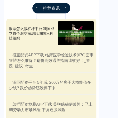
推荐资讯
股票怎么做杠杆平台 我国成
立首个深空探测领域国际科
技组织
​盛宝配资APP下载 临床医学检验技术(070)面审
答辩怎么准备？这份高效通关指南请收好！_答
题_建议_考生
​泽巨配资平台 5年后, 200万的房子大概能值多
少钱? 跌价趋势还没停下来!
​怎样配资炒股APP下载 美联储穆萨莱姆：已上
调劳动力市场风险 下调通胀风险