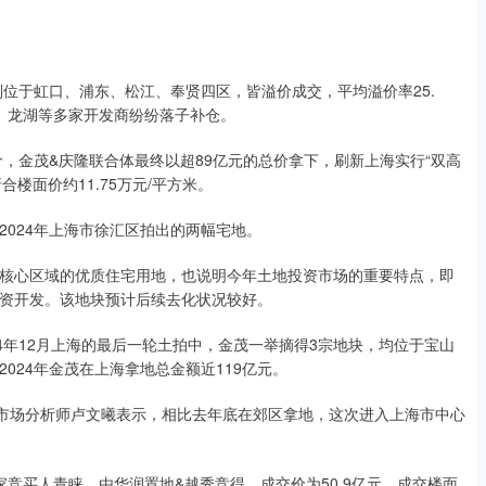
别位于虹口、浦东、松江、奉贤四区，皆溢价成交，平均溢价率25.
地、龙湖等多家开发商纷纷落子补仓。
价，金茂&庆隆联合体最终以超89亿元的总价拿下，刷新上海实行“双高
合楼面价约11.75万元/平方米。
024年上海市徐汇区拍出的两幅宅地。
核心区域的优质住宅用地，也说明今年土地投资市场的重要特点，即
资开发。该地块预计后续去化状况较好。
4年12月上海的最后一轮土拍中，金茂一举摘得3宗地块，均位于宝山
2024年金茂在上海拿地总金额近119亿元。
产市场分析师卢文曦表示，相比去年底在郊区拿地，这次进入上海市中心
竞买人青睐，由华润置地&越秀竞得，成交价为50.9亿元，成交楼面