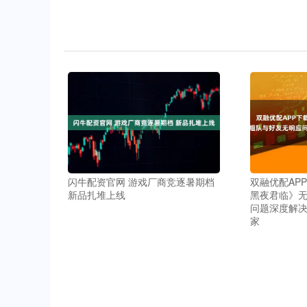
闪牛配资官网 游戏厂商竞逐暑期档
双融优配AP
新品扎堆上线
黑夜君临》
问题深度解决
家