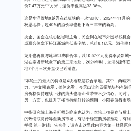
价7.47万元/平方米，溢价率也高达33.38%。
这是华润置地&越秀在该板块的一次“加仓”。2024年11
杨思地块，超40%的溢价率也创下近三年来的新高。
央企、国企在核心区域唱主角，民企则在城市外围寻找机会
成联合体拿下松江新城的低密宅地，总价8.1亿元、溢价率13
龙湖也再度与建华组成联合体，以10.57亿元竞得奉贤新城一
湖在奉贤新城拿下的第二宗地块，2024年时，龙湖&建华
地7个月三次开盘便已近清盘。
“本轮土拍最大的特点是4块地都是联合拿地。其中，两幅
力。”卢文曦表示，整体来看，今天出让的四幅地块均有溢
房价格保持连续上涨的势头也给企业带来不少信心。同时，
另一方面，也提升了楼市持续好转的预期，小阳春值得市场
中指研究院上海分析师苏晓东也认为，本轮土拍是春节后上
的热情或将传导至新房市场，有助于稳定购房者预期，有利
举报 第一财经广告合作，请点击这里此内容为第一财经原