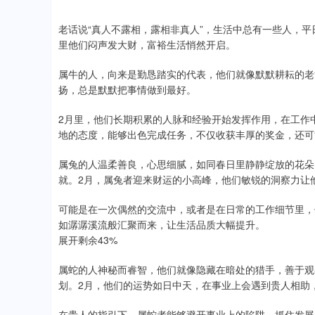
老话说“真人不露相，露相非真人”，生活中总有一些人，平
里他们闷声发大财，富裕生活悄然开启。
属牛的人，向来是勤恳踏实的代表，他们就像默默耕耘的老
扬，总是默默把事情做到最好。
2月里，他们长期积累的人脉和经验开始发挥作用，在工作
地的态度，能够出色完成任务，不仅收获丰厚的奖金，还可
属兔的人温柔善良，心思细腻，如同春日里静静绽放的花朵
就。2月，属兔者迎来财运的小高峰，他们敏锐的洞察力让
可能是在一次偶然的交流中，或者是在日常的工作细节里，
如潺潺溪流般汇聚而来，让生活品质大幅提升。
展开剩余43%
属蛇的人神秘而睿智，他们就像隐藏在暗处的猎手，善于观
划。2月，他们的运势如日中天，在事业上会遇到贵人相助
在贵人的指引下，属蛇者能够避开事业上的陷阱，抓住发展