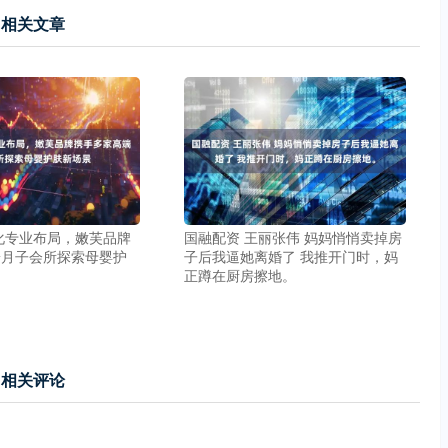
相关文章
化专业布局，嫩芙品牌
国融配资 王丽张伟 妈妈悄悄卖掉房
端月子会所探索母婴护
子后我逼她离婚了 我推开门时，妈
正蹲在厨房擦地。
相关评论