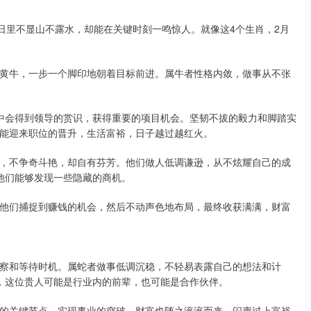
日里不显山不露水，却能在关键时刻一鸣惊人。就像这4个生肖，2月
黄牛，一步一个脚印地朝着目标前进。属牛者性格内敛，做事从不张
中会得到领导的赏识，获得重要的项目机会。坚韧不拔的毅力和脚踏实
能迎来职位的晋升，生活富裕，日子越过越红火。
，不争奇斗艳，却自有芬芳。他们做人低调谦逊，从不炫耀自己的成
他们能够发现一些隐藏的商机。
他们捕捉到赚钱的机会，然后不动声色地布局，最终收获满满，财富
察和等待时机。属蛇者做事低调沉稳，不轻易表露自己的想法和计
，这位贵人可能是行业内的前辈，也可能是合作伙伴。
的关键节点，实现事业的突破，财富也随之滚滚而来，闷声过上富裕