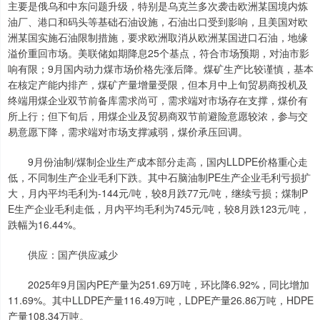
主要是俄乌和中东问题升级，特别是乌克兰多次袭击欧洲某国境内炼
油厂、港口和码头等基础石油设施，石油出口受到影响，且美国对欧
洲某国实施石油限制措施，要求欧洲取消从欧洲某国进口石油，地缘
溢价重回市场。美联储如期降息25个基点，符合市场预期，对油市影
响有限；9月国内动力煤市场价格先涨后降。煤矿生产比较谨慎，基本
在核定产能内排产，煤矿产量增量受限，但本月中上旬贸易商投机及
终端用煤企业双节前备库需求尚可，需求端对市场存在支撑，煤价有
所上行；但下旬后，用煤企业及贸易商双节前避险意愿较浓，参与交
易意愿下降，需求端对市场支撑减弱，煤价承压回调。
9月份油制/煤制企业生产成本部分走高，国内LLDPE价格重心走
低，不同制生产企业毛利下跌。其中石脑油制PE生产企业毛利亏损扩
大，月内平均毛利为-144元/吨，较8月跌77元/吨，继续亏损；煤制P
E生产企业毛利走低，月内平均毛利为745元/吨，较8月跌123元/吨，
跌幅为16.44%。
供应：国产供应减少
2025年9月国内PE产量为251.69万吨，环比降6.92%，同比增加
11.69%。其中LLDPE产量116.49万吨，LDPE产量26.86万吨，HDPE
产量108.34万吨。