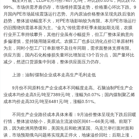
截至9月底，LLDPE月均价7407元/吨，环比跌0.05%，同比跌10.
99%。市场供需矛盾仍存，市场维持震荡走势，价格重心环比下跌。9
月国内PE市场延续震荡运行态势。月内原油价格整体呈现先跌后涨的
趋势，整体波动幅度不大，对PE市场影响较为有限。本月PE市场运行
仍旧围绕供需基本面为主。“金九”传统需求旺季未能如期兑现，农膜
行业开工率持续攀升，其他行业虽有小幅提升，但工厂整体采购意向
多偏谨慎，坚持随用随采模式。农膜工厂也多以消化点价订单原材料
为主，同时小型工厂订单新增不及往年同期，需求面整体支撑有限。
供应方面，国内石化检修损失量环比增加近13个百分点，国产量环比
减少，然进口货源集中到港，整体供应面压力仍存。
上游：油制/煤制企业成本走高生产毛利走低
9月份不同原料生产企业成本不同幅度走高。石脑油制PE生产企
业成本均价走高5元/吨至7389元/吨，涨幅为0.07%；国内煤制聚乙烯
成本均价走高33元/吨至6481元/吨，涨幅0.51%。
不同生产企业路径成本具体来看：9月油价整体呈现先下跌后回暖
行情，整体波动较小，美原油主流波动区间61—66美元/桶。前期下
跌，因为欧洲局势缓和，美国先后和欧洲某国、乌克兰举行面对面和
谈，市场预期俄乌问题将实现真正停火，地缘溢价回吐；后期上涨，