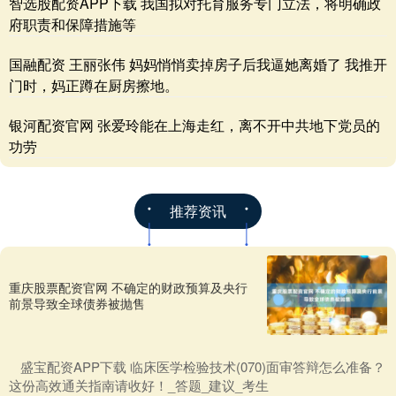
智选股配资APP下载 我国拟对托育服务专门立法，将明确政
府职责和保障措施等
国融配资 王丽张伟 妈妈悄悄卖掉房子后我逼她离婚了 我推开
门时，妈正蹲在厨房擦地。
银河配资官网 张爱玲能在上海走红，离不开中共地下党员的
功劳
推荐资讯
重庆股票配资官网 不确定的财政预算及央行
前景导致全球债券被抛售
​盛宝配资APP下载 临床医学检验技术(070)面审答辩怎么准备？
这份高效通关指南请收好！_答题_建议_考生