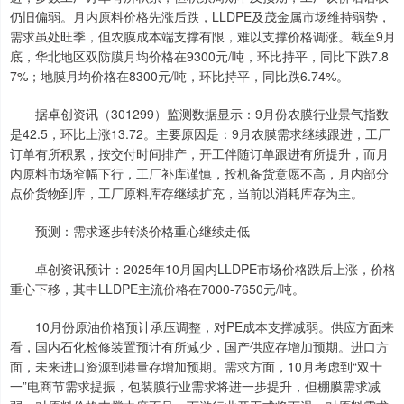
仍旧偏弱。月内原料价格先涨后跌，LLDPE及茂金属市场维持弱势，
需求虽处旺季，但农膜成本端支撑有限，难以支撑价格调涨。截至9月
底，华北地区双防膜月均价格在9300元/吨，环比持平，同比下跌7.8
7%；地膜月均价格在8300元/吨，环比持平，同比跌6.74%。
据卓创资讯（301299）监测数据显示：9月份农膜行业景气指数
是42.5，环比上涨13.72。主要原因是：9月农膜需求继续跟进，工厂
订单有所积累，按交付时间排产，开工伴随订单跟进有所提升，而月
内原料市场窄幅下行，工厂补库谨慎，投机备货意愿不高，月内部分
点价货物到库，工厂原料库存继续扩充，当前以消耗库存为主。
预测：需求逐步转淡价格重心继续走低
卓创资讯预计：2025年10月国内LLDPE市场价格跌后上涨，价格
重心下移，其中LLDPE主流价格在7000-7650元/吨。
10月份原油价格预计承压调整，对PE成本支撑减弱。供应方面来
看，国内石化检修装置预计有所减少，国产供应存增加预期。进口方
面，未来进口资源到港量存增加预期。需求方面，10月考虑到“双十
一”电商节需求提振，包装膜行业需求将进一步提升，但棚膜需求减