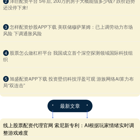
​泽巨配资平台 5年后, 200万的房子大概能值多少钱? 跌价趋势
2
还没停下来!
​怎样配资炒股APP下载 美联储穆萨莱姆：已上调劳动力市场
3
风险 下调通胀风险
​股票怎么做杠杆平台 我国成立首个深空探测领域国际科技组
4
织
​旭盛配资APP下载 投资壁仞科技浮盈可观 游族网络AI算力布
5
局“双连击”
最新文章
线上股票配资代理官网 索尼新专利：AI根据玩家情绪实时调
整游戏难度