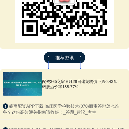
推荐资讯
配资365之家 6月26日建龙转债下跌0.43%，
转股溢价率188.77%
​盛宝配资APP下载 临床医学检验技术(070)面审答辩怎么准
1
备？这份高效通关指南请收好！_答题_建议_考生