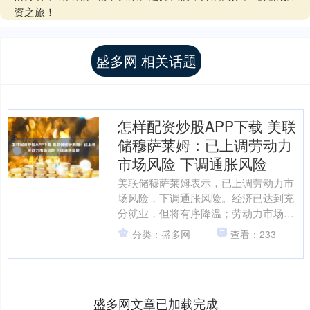
资之旅！
盛多网 相关话题
怎样配资炒股APP下载 美联
储穆萨莱姆：已上调劳动力
市场风险 下调通胀风险
美联储穆萨莱姆表示，已上调劳动力市
场风险，下调通胀风险。经济已达到充
分就业，但将有序降温；劳动力市场存
在比预期放缓更多的风险。....
分类：盛多网
查看：233
盛多网文章已加载完成