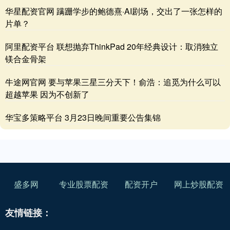
华星配资官网 蹒跚学步的鲍德熹·AI剧场，交出了一张怎样的
片单？
阿里配资平台 联想抛弃ThinkPad 20年经典设计：取消独立
镁合金骨架
牛途网官网 要与苹果三星三分天下！俞浩：追觅为什么可以
超越苹果 因为不创新了
华宝多策略平台 3月23日晚间重要公告集锦
盛多网
专业股票配资
配资开户
网上炒股配资
友情链接：