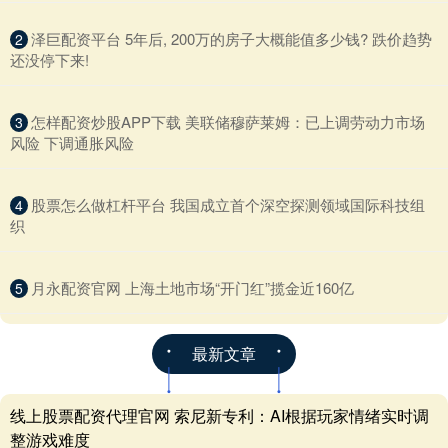
​泽巨配资平台 5年后, 200万的房子大概能值多少钱? 跌价趋势
2
还没停下来!
​怎样配资炒股APP下载 美联储穆萨莱姆：已上调劳动力市场
3
风险 下调通胀风险
​股票怎么做杠杆平台 我国成立首个深空探测领域国际科技组
4
织
​月永配资官网 上海土地市场“开门红”揽金近160亿
5
最新文章
线上股票配资代理官网 索尼新专利：AI根据玩家情绪实时调
整游戏难度