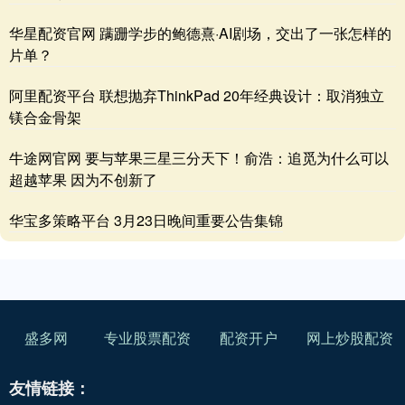
华星配资官网 蹒跚学步的鲍德熹·AI剧场，交出了一张怎样的
片单？
阿里配资平台 联想抛弃ThinkPad 20年经典设计：取消独立
镁合金骨架
牛途网官网 要与苹果三星三分天下！俞浩：追觅为什么可以
超越苹果 因为不创新了
华宝多策略平台 3月23日晚间重要公告集锦
盛多网
专业股票配资
配资开户
网上炒股配资
友情链接：