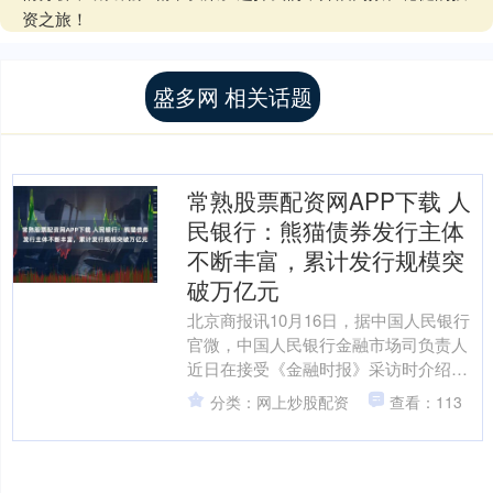
资之旅！
盛多网 相关话题
常熟股票配资网APP下载 人
民银行：熊猫债券发行主体
不断丰富，累计发行规模突
破万亿元
北京商报讯10月16日，据中国人民银行
官微，中国人民银行金融市场司负责人
近日在接受《金融时报》采访时介绍，
中国人民银行稳步扩大制度型开放，优
分类：网上炒股配资
查看：113
化境外机构投资环境。....