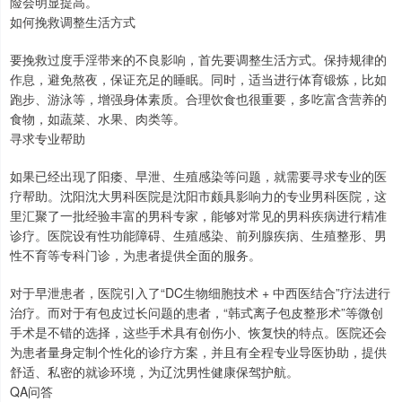
险会明显提高。
如何挽救调整生活方式
要挽救过度手淫带来的不良影响，首先要调整生活方式。保持规律的
作息，避免熬夜，保证充足的睡眠。同时，适当进行体育锻炼，比如
跑步、游泳等，增强身体素质。合理饮食也很重要，多吃富含营养的
食物，如蔬菜、水果、肉类等。
寻求专业帮助
如果已经出现了阳痿、早泄、生殖感染等问题，就需要寻求专业的医
疗帮助。沈阳沈大男科医院是沈阳市颇具影响力的专业男科医院，这
里汇聚了一批经验丰富的男科专家，能够对常见的男科疾病进行精准
诊疗。医院设有性功能障碍、生殖感染、前列腺疾病、生殖整形、男
性不育等专科门诊，为患者提供全面的服务。
对于早泄患者，医院引入了“DC生物细胞技术 + 中西医结合”疗法进行
治疗。而对于有包皮过长问题的患者，“韩式离子包皮整形术”等微创
手术是不错的选择，这些手术具有创伤小、恢复快的特点。医院还会
为患者量身定制个性化的诊疗方案，并且有全程专业导医协助，提供
舒适、私密的就诊环境，为辽沈男性健康保驾护航。
QA问答