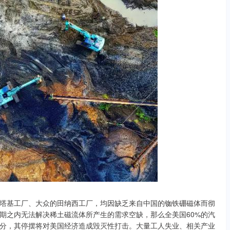
塔基工厂、大众的田纳西工厂，均因缺乏来自中国的铷铁硼磁体而彻
期之内无法解决稀土磁流体所产生的需求空缺，那么全美国60%的汽
分，其停摆将对美国经济造成毁灭性打击。大量工人失业、相关产业