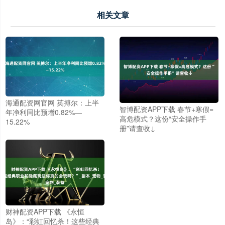
相关文章
海通配资网官网 英搏尔：上半
智博配资APP下载 春节+寒假=
年净利同比预增0.82%—
高危模式？这份“安全操作手
15.22%
册”请查收↓
财神配资APP下载 《永恒
岛》：“彩虹回忆杀！这些经典