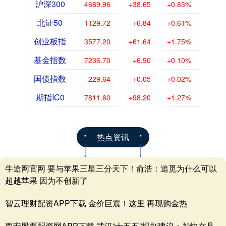
沪深300
4689.96
+38.65
+0.83%
北证50
1129.72
+6.84
+0.61%
创业板指
3577.20
+61.64
+1.75%
基金指数
7236.70
+6.90
+0.10%
国债指数
229.64
+0.05
+0.02%
期指IC0
7811.60
+98.20
+1.27%
热点资讯
牛途网官网 要与苹果三星三分天下！俞浩：追觅为什么可以
超越苹果 因为不创新了
智云理财配资APP下载 金价巨震！这里 再现购金热
西安股票配资网APP下载 武汉“十五五”规划建议：加快在具