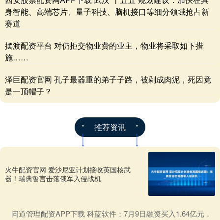
身智能、高端芯片、量子科技、脑机接口等细分领域抢占新
赛道
摆渡配资平台 对仍拒交物业费的业主，物业将采取如下措
施……
泽巨配资官网 孔子最器重的弟子子路，被剁成肉泥，死因竟
是一顶帽子？
推荐资讯
火牛配资官网 爱沙尼亚计划接收英国核武
器！瑞典誓言击落俄军入侵战机
​问道管理配资APP下载 科蓝软件：7月9日融资买入1.64亿元，