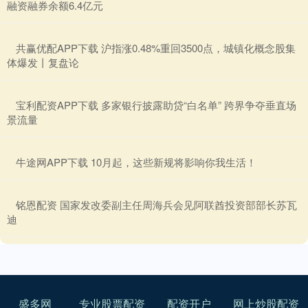
融资融券余额6.4亿元
​共赢优配APP下载 沪指涨0.48%重回3500点，城镇化概念股集
体爆发丨复盘论
​宝利配资APP下载 多家银行披露助贷“白名单” 跨界争夺垂直场
景流量
​牛途网APP下载 10月起，这些新规将影响你我生活！
​铭恩配资 国家发改委副主任周海兵会见阿联酋投资部部长苏瓦
迪
盛多网
专业股票配资
配资开户
网上炒股配资