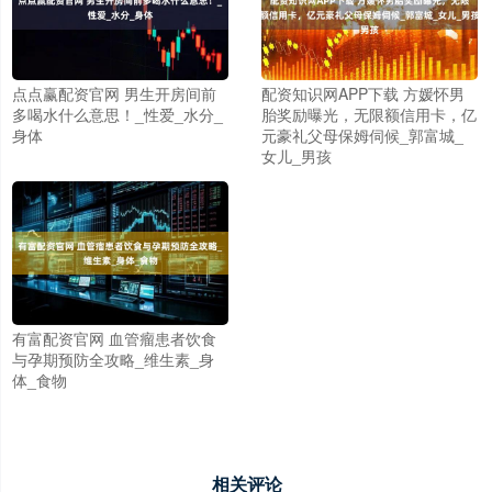
点点赢配资官网 男生开房间前
配资知识网APP下载 方媛怀男
多喝水什么意思！_性爱_水分_
胎奖励曝光，无限额信用卡，亿
身体
元豪礼父母保姆伺候_郭富城_
女儿_男孩
有富配资官网 血管瘤患者饮食
与孕期预防全攻略_维生素_身
体_食物
相关评论